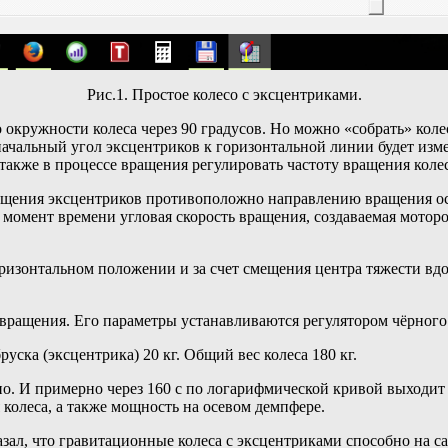
Рис.1. Простое колесо с эксцентриками.
 окружности колеса через 90 градусов. Но можно «собрать» колес
 начальный угол эксцентриков к горизонтальной линии будет измен
 также в процессе вращения регулировать частоту вращения колес
ащения эксцентриков противоположно направлению вращения осн
й момент времени угловая скорость вращения, создаваемая мотор
горизонтальном положении и за счет смещения центра тяжести вд
ращения. Его параметры устанавливаются регулятором чёрного ц
руска (эксцентрика) 20 кг. Общий вес колеса 180 кг.
но. И примерно через 160 с по логарифмической кривой выходит
 колеса, а также мощность на осевом демпфере.
зал, что гравитационные колеса с эксцентриками способно на с