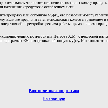
 зря сомневался, что натяжение цепи не позволит колесу вращаться
и натяжение чередуется с ослаблением цепи.
ть трещотку или обгонную муфту, что позволит мотору гарантир
рону. Если же предполагается использовать колесо с вращением в
оперативной перестройки режима работы прямо во время вращени
ункционирующего по алгоритму Петрова А.М., с некоторой натяж
тов программы «Живая физика» обгонную муфту. Как только это 
Безтопливная энергетика
На главную