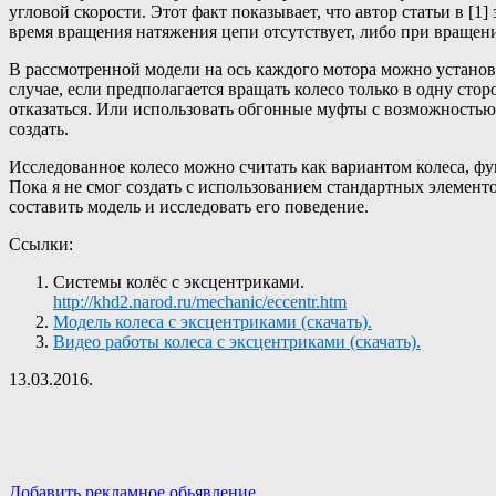
угловой скорости. Этот факт показывает, что автор статьи в [1]
время вращения натяжения цепи отсутствует, либо при вращени
В рассмотренной модели на ось каждого мотора можно установи
случае, если предполагается вращать колесо только в одну сто
отказаться. Или использовать обгонные муфты с возможностью 
создать.
Исследованное колесо можно считать как вариантом колеса, ф
Пока я не смог создать с использованием стандартных элемен
составить модель и исследовать его поведение.
Ссылки:
Системы колёс с эксцентриками.
http://khd2.narod.ru/mechanic/eccentr.htm
Модель колеса с эксцентриками (скачать).
Видео работы колеса с эксцентриками (скачать).
13.03.2016.
Добавить рекламное обьявление