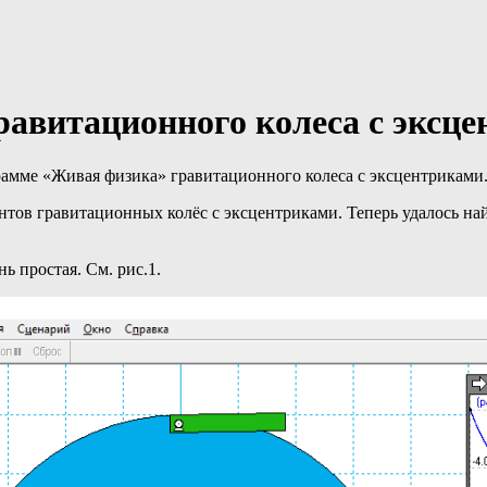
равитационного колеса с эксце
рамме «Живая физика» гравитационного колеса с эксцентриками
тов гравитационных колёс с эксцентриками. Теперь удалось най
ь простая. См. рис.1.